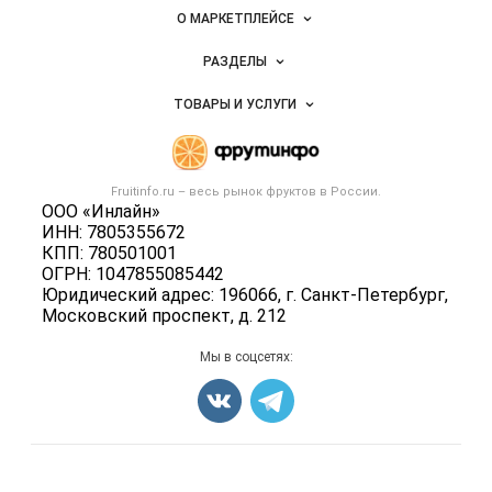
Важные разделы и контакты
Навигация по сайту
фруктов
О МАРКЕТПЛЕЙСЕ
Новости Fruitinfo.ru
РАЗДЕЛЫ
Услуги и цены
Объявления
ТОВАРЫ И УСЛУГИ
Размещение рекламы
Каталог компаний
Готовая продукция
Публичная оферта
Новости рынка
Овощи
Контактная информация
Форум
Fruitinfo.ru – весь
рынок фруктов
в России.
Фрукты
Политика обработки персональных данных
ООО «Инлайн»
Бренды
Ягоды
ИНН: 7805355672
Для СМИ
Вакансии
КПП: 780501001
Орехи
ОГРН: 1047855085442
Блог
Грибы
Юридический адрес: 196066, г. Санкт-Петербург,
Московский проспект, д. 212
Оборудование
Добавить объявление
Мы в соцсетях:
Карта объявлений
Счетчики, авторское право, логотипы