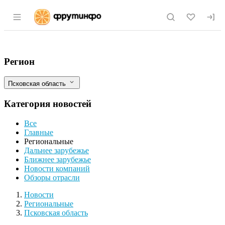
Раздел навигации по сайту fruitinfo.ru
В праздничные выходные через Псковск
Фильтры
Регион
Псковская область
Категория новостей
Все
Главные
Региональные
Дальнее зарубежье
Ближнее зарубежье
Новости компаний
Обзоры отрасли
Новости
Разделы
Новости
Региональные
Псковская область