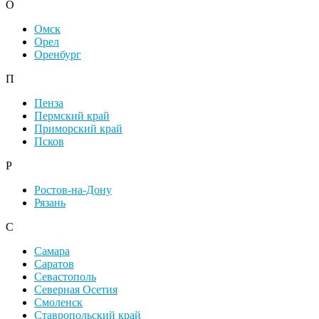
О
Омск
Орел
Оренбург
П
Пенза
Пермский край
Приморский край
Псков
Р
Ростов-на-Дону
Рязань
С
Самара
Саратов
Севастополь
Северная Осетия
Смоленск
Ставропольский край