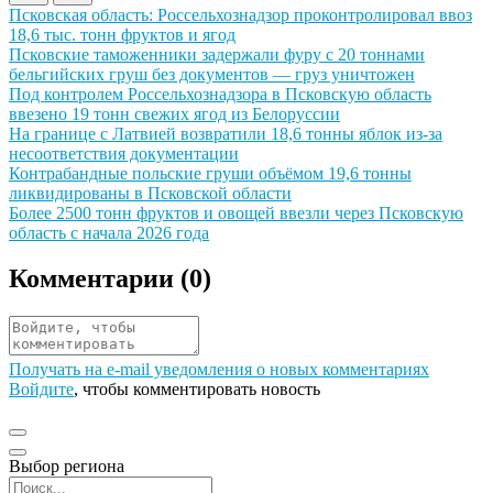
Иллюстрация новости
Псковская область: Россельхознадзор проконтролировал ввоз
18,6 тыс. тонн фруктов и ягод
Иллюстрация новости
Псковские таможенники задержали фуру с 20 тоннами
бельгийских груш без документов — груз уничтожен
Иллюстрация новости
Под контролем Россельхознадзора в Псковскую область
ввезено 19 тонн свежих ягод из Белоруссии
Иллюстрация новости
На границе с Латвией возвратили 18,6 тонны яблок из-за
несоответствия документации
Иллюстрация новости
Контрабандные польские груши объёмом 19,6 тонны
ликвидированы в Псковской области
Иллюстрация новости
Более 2500 тонн фруктов и овощей ввезли через Псковскую
область с начала 2026 года
Комментарии (
0
)
Получать на e‑mail уведомления о новых комментариях
Войдите
, чтобы комментировать новость
Выбор региона
Поиск региона